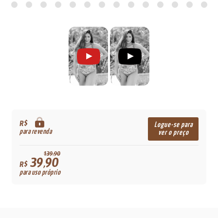
R$
Logue-se para
para revenda
ver o preço
139,90
39,90
R$
para uso próprio