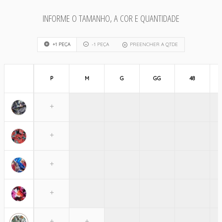
INFORME O TAMANHO, A COR E QUANTIDADE
+1 PEÇA
-1 PEÇA
PREENCHER A QTDE
P
M
G
GG
48