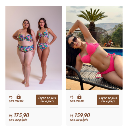
R$
R$
Logue-se para
Logue-se para
para revenda
para revenda
ver o preço
ver o preço
175,90
159,90
R$
R$
para uso próprio
para uso próprio