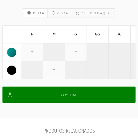
+1 PEÇA
-1 PEÇA
PREENCHER A QTDE
P
M
G
GG
48
COMPRAR
PRODUTOS RELACIONADOS