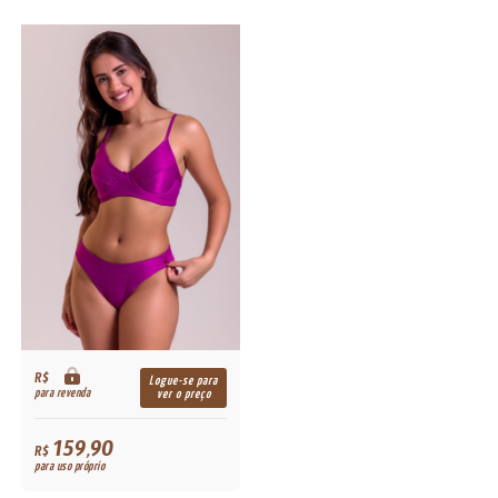
R$
Logue-se para
para revenda
ver o preço
159,90
R$
para uso próprio