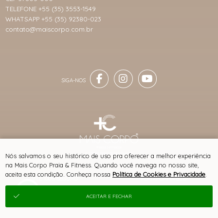
TELEFONE +55 (35) 3553-1549
WHATSAPP +55 (35) 92380-023
contato@maiscorpo.com.br
® TODOS DIREITOS RESERVADOS
Nós salvamos o seu histórico de uso pra oferecer a melhor experiência
na Mais Corpo Praia & Fitness. Quando você navega no nosso site,
aceita esta condição. Conheça nossa
Política de Cookies e Privacidade
.
SITE 100% SEGURO
PLATAFORMA B2B
ACEITAR E FECHAR