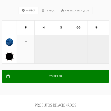
+1 PEÇA
-1 PEÇA
PREENCHER A QTDE
P
M
G
GG
48
COMPRAR
PRODUTOS RELACIONADOS