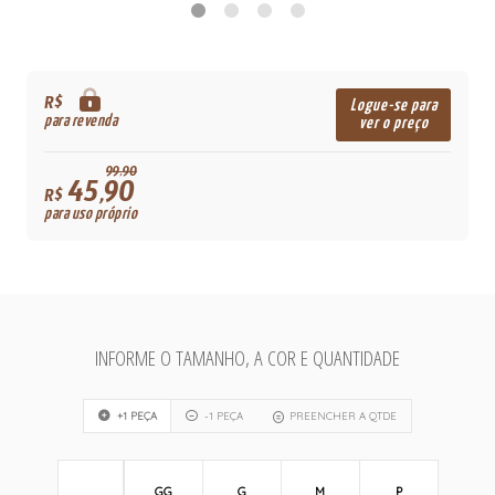
R$
Logue-se para
para revenda
ver o preço
99,90
45,90
R$
para uso próprio
INFORME O TAMANHO, A COR E QUANTIDADE
+1 PEÇA
-1 PEÇA
PREENCHER A QTDE
GG
G
M
P