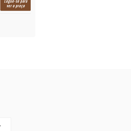
Logue-se para
ver o preço
P