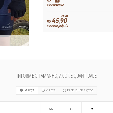
R$
para revenda
99,90
45,90
R$
para uso próprio
INFORME O TAMANHO, A COR E QUANTIDADE
+1 PEÇA
-1 PEÇA
PREENCHER A QTDE
GG
G
M