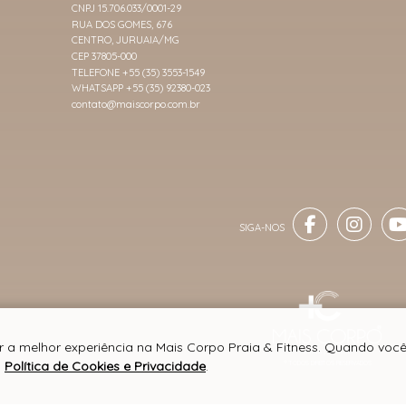
CNPJ 15.706.033/0001-29
RUA DOS GOMES, 676
CENTRO, JURUAIA/MG
CEP 37805-000
TELEFONE +55 (35) 3553-1549
WHATSAPP +55 (35) 92380-023
contato@maiscorpo.com.br
er a melhor experiência na Mais Corpo Praia & Fitness. Quando voc
a
Política de Cookies e Privacidade
.
® TODOS DIREITOS RESERVADOS