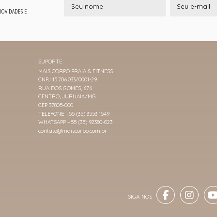
 NOVIDADES E
SUPORTE
MAIS CORPO PRAIA & FITNESS
CNPJ 15.706.033/0001-29
RUA DOS GOMES, 676
CENTRO, JURUAIA/MG
CEP 37805-000
TELEFONE +55 (35) 3553-1549
WHATSAPP +55 (35) 92380-023
contato@maiscorpo.com.br