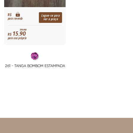
R$
Logue-se para
para revenda
ver o preço
79,90
15,90
R$
para uso próprio
261 - TANGA BOMBOM ESTAMPADA