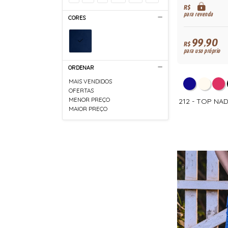
R$
para revenda
CORES
99,90
R$
para uso próprio
ORDENAR
MAIS VENDIDOS
OFERTAS
MENOR PREÇO
212 - TOP N
MAIOR PREÇO