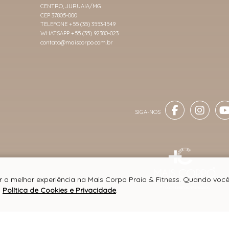
CENTRO, JURUAIA/MG
CEP 37805-000
TELEFONE +55 (35) 3553-1549
WHATSAPP +55 (35) 92380-023
contato@maiscorpo.com.br
er a melhor experiência na Mais Corpo Praia & Fitness. Quando voc
a
Política de Cookies e Privacidade
.
® TODOS DIREITOS RESERVADOS