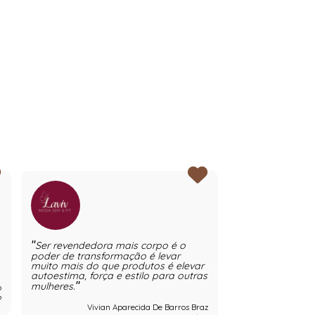
Ser revendedora mais corpo é o
Peças lindas!a
poder de transformação é levar
nota 1000! Alem
muito mais do que produtos é elevar
autoestima, força e estilo para outras
mulheres.
o
P
Vivian Aparecida De Barros Braz