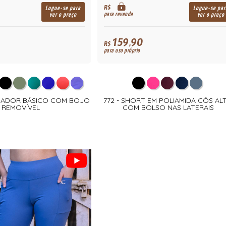
R$
Logue-se para
Logue-se par
para revenda
ver o preço
ver o preço
159,90
R$
para uso próprio
ADADOR BÁSICO COM BOJO
772 - SHORT EM POLIAMIDA CÓS AL
REMOVÍVEL
COM BOLSO NAS LATERAIS