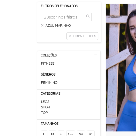
FILTROS SELECIONADOS
AZUL MARINHO.
LIMPAR FILTROS
COLEÇÕES
FITNESS
GÊNEROS
FEMININO
CATEGORIAS
LEGS
SHORT
TOP
TAMANHOS
P
M
G
GG
50
48