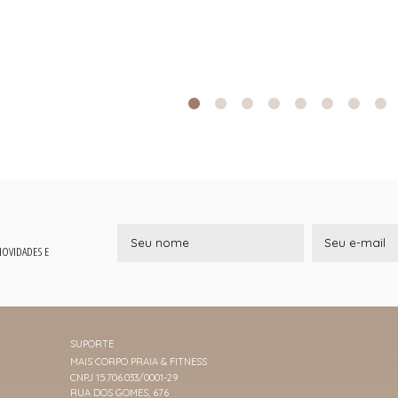
 NOVIDADES E
SUPORTE
MAIS CORPO PRAIA & FITNESS
CNPJ 15.706.033/0001-29
RUA DOS GOMES, 676