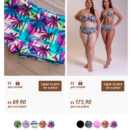
R$
R$
Logue-se para
Logue-se para
para revenda
para revenda
ver o preço
ver o preço
69,90
175,90
R$
R$
para uso próprio
para uso próprio