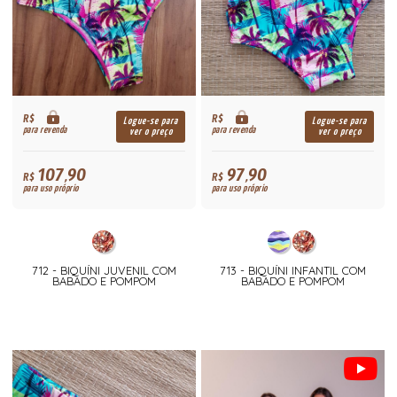
R$
R$
Logue-se para
Logue-se para
para revenda
para revenda
ver o preço
ver o preço
107,90
97,90
R$
R$
para uso próprio
para uso próprio
712 - BIQUÍNI JUVENIL COM
713 - BIQUÍNI INFANTIL COM
BABADO E POMPOM
BABADO E POMPOM