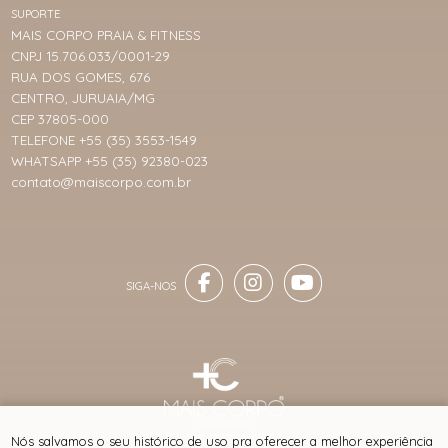
SUPORTE
MAIS CORPO PRAIA & FITNESS
CNPJ 15.706.033/0001-29
RUA DOS GOMES, 676
CENTRO, JURUAIA/MG
CEP 37805-000
TELEFONE +55 (35) 3553-1549
WHATSAPP +55 (35) 92380-023
contato@maiscorpo.com.br
® TODOS DIREITOS RESERVADOS
Nós salvamos o seu histórico de uso pra oferecer a melhor experiência