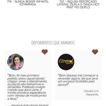
714 - SUNGA BOXER INFANTIL
767 - BIQUÍNI REFORÇADO
ESTAMPADA
LATERAL DUPLA E TANGA HOT
PANT FIO DUPLO
DEPOIMENTOS QUE AMAMOS
Bom, fiz meu primeiro
Bom diaaaa, Irei começar a
pedido, estou aguardando
revender agora. Sei que será
chegar, amei o atendimento,
um sucesso! Gratidão pelo
as peças são belíssimas e
apoio!!!
atraentes. Pretendo investir
crendo que dará certo. É
Claudia Lins
minha primeira experiência
Maceió/AL
com vendas de moda praia
e fitnis.
Jaqueline Alves Gomes Ferreira