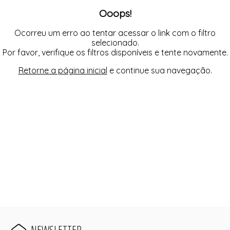
LEGS
SUNGA
DRY FIT
Ooops!
MACACÃO
SUTIÃ AVULSO
JAQUETA
MACAQUINHO
TOP
LEGS
REGATA
MAIÔ
Ocorreu um erro ao tentar acessar o link com o filtro
SHORT
SHORT
selecionado.
TOP
SUNGA
Por favor, verifique os filtros disponíveis e tente novamente.
SUTIÃ AVULSO
TOP
Retorne a página inicial
e continue sua navegação.
NEWSLETTER