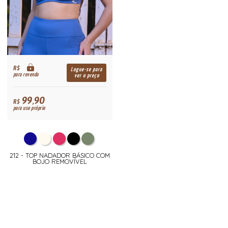
R$
Logue-se para
para revenda
ver o preço
99,90
R$
para uso próprio
212 - TOP NADADOR BÁSICO COM
BOJO REMOVÍVEL