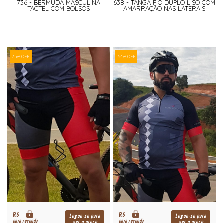
736 - BERMUDA MASCULINA
638 - TANGA FIO DUPLO LISO COM
TACTEL COM BOLSOS
AMARRAÇÃO NAS LATERAIS
75% OFF
54% OFF
R$
R$
Logue-se para
Logue-se para
para revenda
para revenda
ver o preço
ver o preço