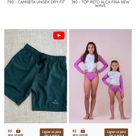
790 - CAMISETA UNISEX DRY FIT
740 - TOP RETO ALÇA FINA NEW
WAVE
R$
R$
Logue-se para
Logue-se para
para revenda
para revenda
ver o preço
ver o preço