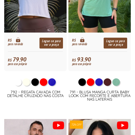
R$
R$
Logue-se para
Logue-se para
para revenda
para revenda
ver o preço
ver o preço
79,90
93,90
R$
R$
para uso próprio
para uso próprio
792 - REGATA CAVADA COM
791 - BLUSA MANGA CURTA BABY
DETALHE CRUZADO NAS COSTA
LOOK COM RECORTE E ABERTURA
NAS LATERAIS
72% OFF