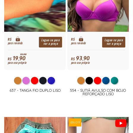
R$
R$
Logue-se para
Logue-se para
para revenda
para revenda
ver o preço
ver o preço
51,90
19,90
93,90
R$
R$
para uso próprio
para uso próprio
637 - TANGA FIO DUPLO LISO
554 - SUTIÃ AVULSO COM BOJO
REFORÇADO LISO
83% OFF