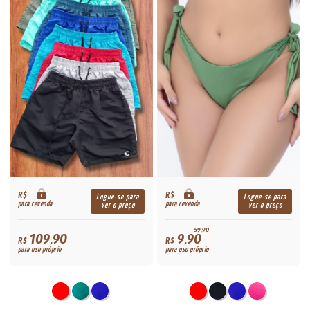
R$
R$
Logue-se para
Logue-se para
para revenda
para revenda
ver o preço
ver o preço
59,90
109,90
9,90
R$
R$
para uso próprio
para uso próprio