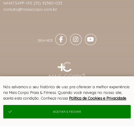
WHATSAPP +55 (35) 92380-023
contato@maiscorpo.com.br
® TODOS DIREITOS RESERVADOS
Nós salvamos o seu histórico de uso pra oferecer a melhor experiência
na Mais Corpo Praia & Fitness. Quando você navega no nosso site,
aceita esta condição. Conheça nossa
Política de Cookies e Privacidade
.
SITE 100% SEGURO
PLATAFORMA B2B
ACEITAR E FECHAR