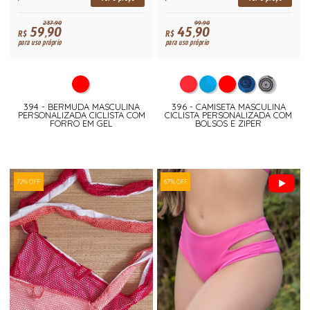
237,90
99,90
59,90
45,90
R$
R$
para uso próprio
para uso próprio
394 - BERMUDA MASCULINA
396 - CAMISETA MASCULINA
PERSONALIZADA CICLISTA COM
CICLISTA PERSONALIZADA COM
FORRO EM GEL
BOLSOS E ZIPER
72% OFF
67% OFF