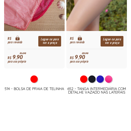
R$
R$
Logue-se para
Logue-se para
para revenda
para revenda
ver o preço
ver o preço
34,90
29,90
9,90
9,90
R$
R$
para uso próprio
para uso próprio
514 - BOLSA DE PRAIA DE TELINHA
652 - TANGA INTERMEDIÁRIA COM
DETALHE VAZADO NAS LATERAIS