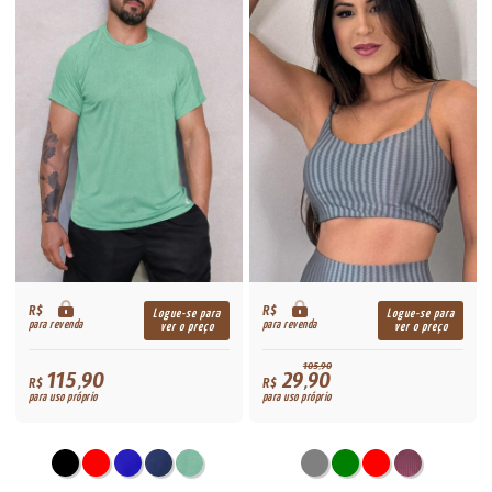
R$
R$
Logue-se para
Logue-se para
para revenda
para revenda
ver o preço
ver o preço
105,90
115,90
29,90
R$
R$
para uso próprio
para uso próprio