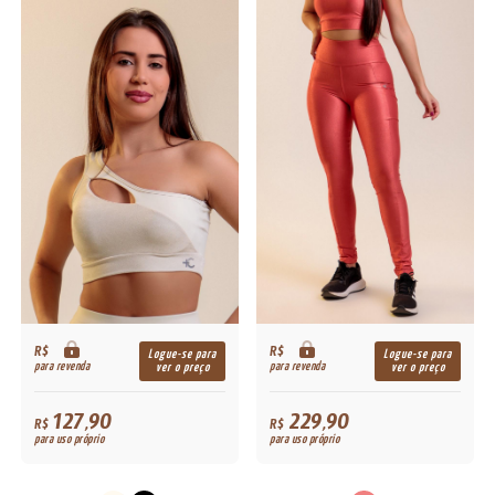
R$
R$
Logue-se para
Logue-se para
para revenda
para revenda
ver o preço
ver o preço
127,90
229,90
R$
R$
para uso próprio
para uso próprio