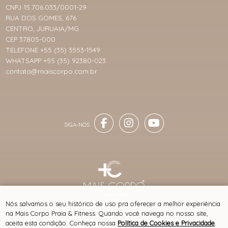
CNPJ 15.706.033/0001-29
RUA DOS GOMES, 676
CENTRO, JURUAIA/MG
CEP 37805-000
TELEFONE +55 (35) 3553-1549
WHATSAPP +55 (35) 92380-023
contato@maiscorpo.com.br
® TODOS DIREITOS RESERVADOS
Nós salvamos o seu histórico de uso pra oferecer a melhor experiência
na Mais Corpo Praia & Fitness. Quando você navega no nosso site,
aceita esta condição. Conheça nossa
Política de Cookies e Privacidade
.
SITE 100% SEGURO
PLATAFORMA B2B