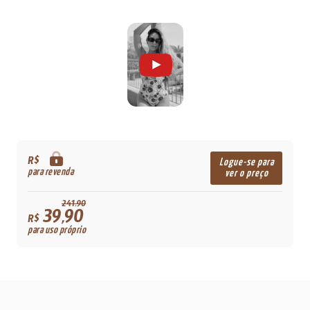
R$
Logue-se para
para revenda
ver o preço
241,90
39,90
R$
para uso próprio