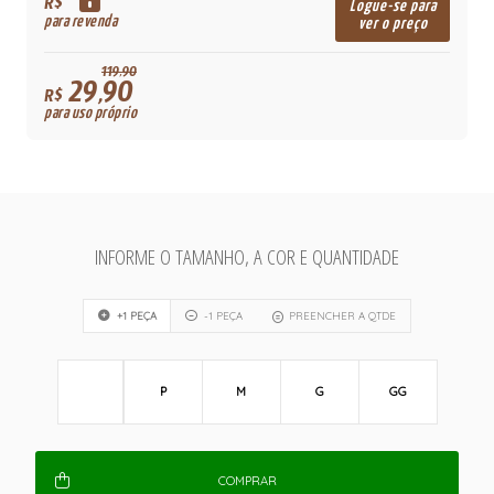
R$
Logue-se para
para revenda
ver o preço
119,90
29,90
R$
para uso próprio
INFORME O TAMANHO, A COR E QUANTIDADE
+1 PEÇA
-1 PEÇA
PREENCHER A QTDE
P
M
G
GG
COMPRAR