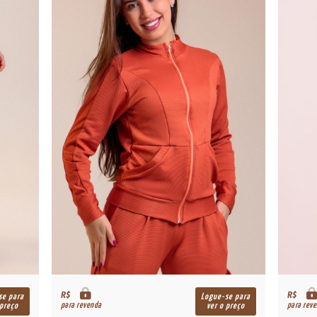
R$
R$
se para
Logue-se para
para revenda
para rev
 preço
ver o preço