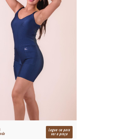
Logue-se para
enda
ver o preço