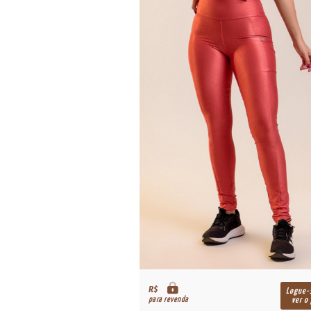
R$
Logue-
para revenda
ver o