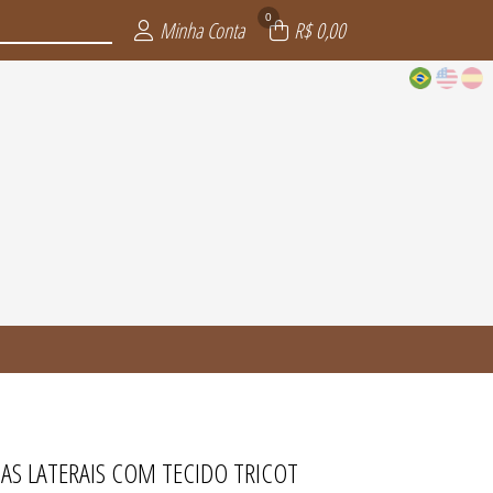
0
Minha Conta
R$ 0,00
AS LATERAIS COM TECIDO TRICOT
FERIAS
NDA
S