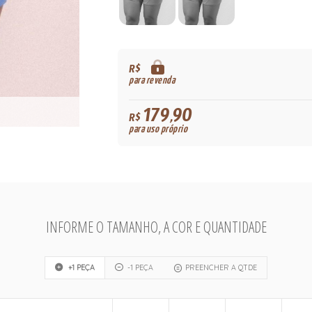
R$
para revenda
179,90
R$
para uso próprio
INFORME O TAMANHO, A COR E QUANTIDADE
+1 PEÇA
-1 PEÇA
PREENCHER A QTDE