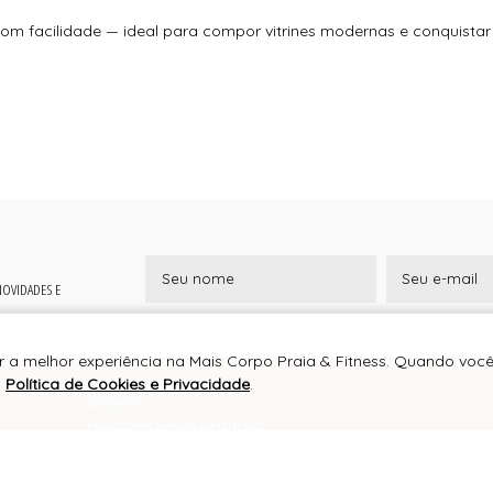
com facilidade — ideal para compor vitrines modernas e conquista
 NOVIDADES E
er a melhor experiência na Mais Corpo Praia & Fitness. Quando voc
a
Política de Cookies e Privacidade
.
SUPORTE
MAIS CORPO PRAIA & FITNESS
CNPJ 15.706.033/0001-29
RUA DOS GOMES, 676
CENTRO, JURUAIA/MG