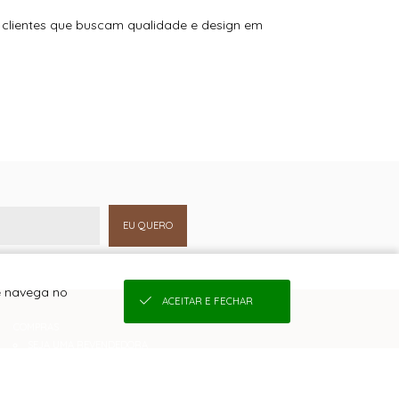
r clientes que buscam qualidade e design em
EU QUERO
ê navega no
ACEITAR E FECHAR
COMPRAS
SEJA UMA REVENDEDORA
QUEM SOMOS
COMO COMPRAR
CONDIÇÕES DE FRETE