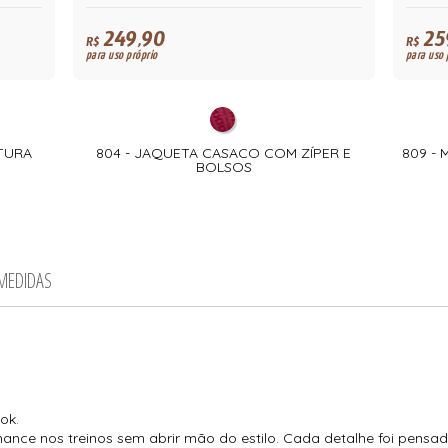
249,90
25
R$
R$
para uso próprio
para uso 
XTURA
804 - JAQUETA CASACO COM ZÍPER E
809 -
BOLSOS
 MEDIDAS
!
ok.
ance nos treinos sem abrir mão do estilo. Cada detalhe foi pensa