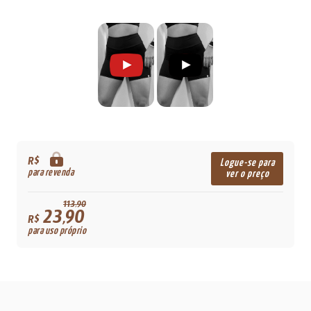
R$
Logue-se para
para revenda
ver o preço
113,90
23,90
R$
para uso próprio