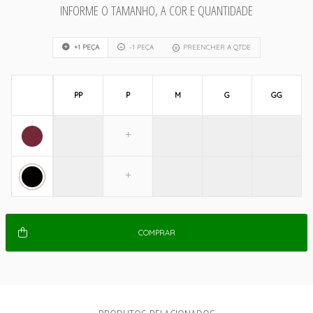
INFORME O TAMANHO, A COR E QUANTIDADE
+1 PEÇA
-1 PEÇA
PREENCHER A QTDE
PP
P
M
G
GG
COMPRAR