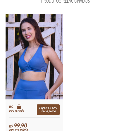
PRODUTOS RELACIONADOS
R$
Logue-se para
para revenda
ver o preço
99,90
R$
para uso próprio