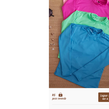
R$
Logue-
para revenda
ver o