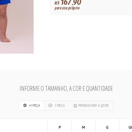
167,90
R$
para uso próprio
INFORME O TAMANHO, A COR E QUANTIDADE
+1 PEÇA
-1 PEÇA
PREENCHER A QTDE
P
M
G
G