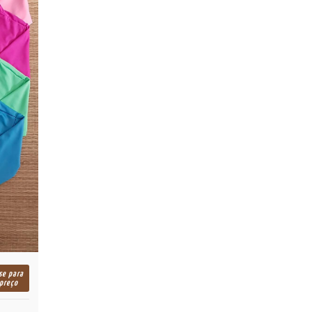
se para
 preço