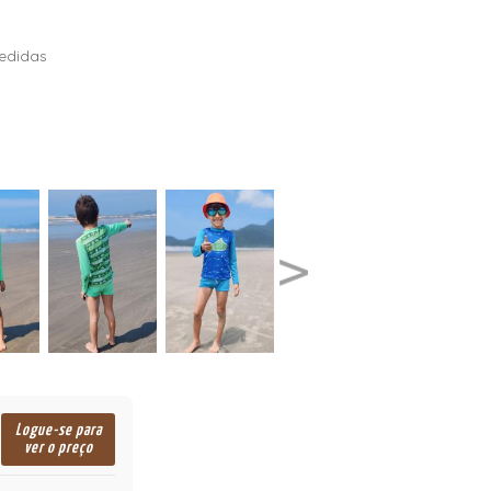
edidas
Logue-se para
ver o preço