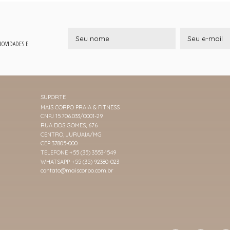
 NOVIDADES E
SUPORTE
MAIS CORPO PRAIA & FITNESS
CNPJ 15.706.033/0001-29
RUA DOS GOMES, 676
CENTRO, JURUAIA/MG
CEP 37805-000
TELEFONE +55 (35) 3553-1549
WHATSAPP +55 (35) 92380-023
contato@maiscorpo.com.br