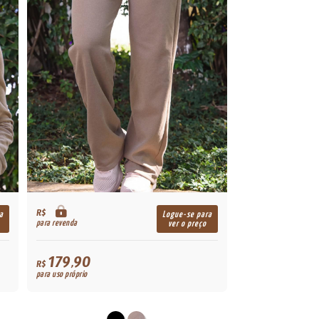
R$
a
Logue-se para
para revenda
ver o preço
179,90
R$
para uso próprio