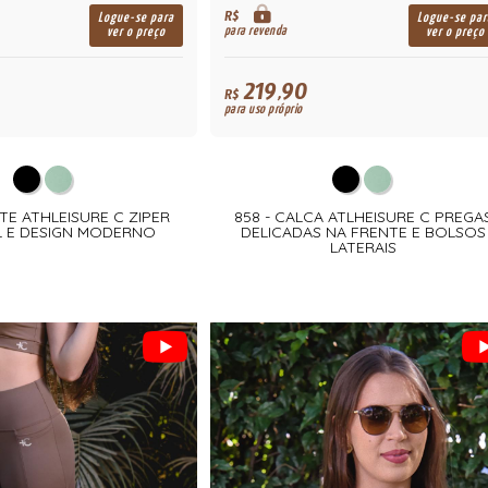
R$
Logue-se para
Logue-se par
para revenda
ver o preço
ver o preço
219,90
R$
para uso próprio
TE ATHLEISURE C ZIPER
858 - CALCA ATLHEISURE C PREGA
 E DESIGN MODERNO
DELICADAS NA FRENTE E BOLSOS
LATERAIS