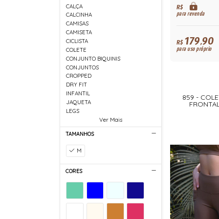
CALÇA
R$
para revenda
CALCINHA
CAMISAS
CAMISETA
179,90
CICLISTA
R$
para uso próprio
COLETE
CONJUNTO BIQUINIS
CONJUNTOS
CROPPED
DRY FIT
INFANTIL
859 - COLE
JAQUETA
FRONTAL
LEGS
Ver Mais
TAMANHOS
M
CORES