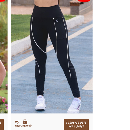
R$
a
Logue-se para
para revenda
ver o preço