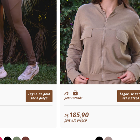
R$
Logue-se para
Logue-se par
para revenda
ver o preço
ver o preço
185,90
R$
para uso próprio