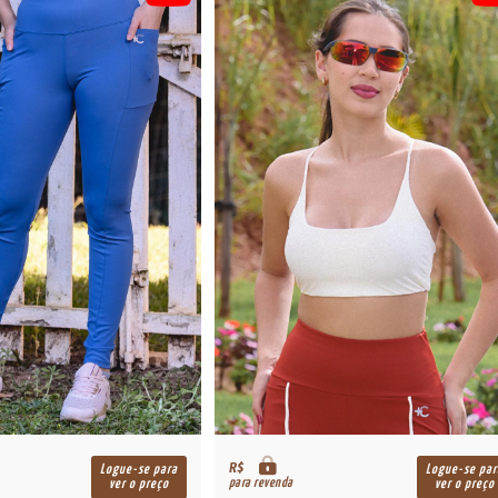
R$
Logue-se para
Logue-se par
para revenda
ver o preço
ver o preço