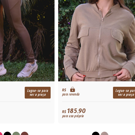
R$
Logue-se para
Logue-se par
para revenda
ver o preço
ver o preço
185,90
R$
para uso próprio