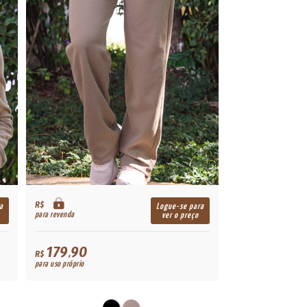
R$
a
Logue-se para
para revenda
ver o preço
179,90
R$
para uso próprio