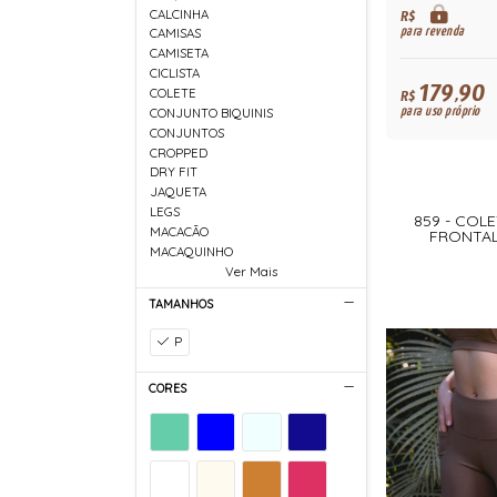
CALCINHA
R$
para revenda
CAMISAS
CAMISETA
CICLISTA
179,90
COLETE
R$
para uso próprio
CONJUNTO BIQUINIS
CONJUNTOS
CROPPED
DRY FIT
JAQUETA
LEGS
859 - COLE
MACACÃO
FRONTAL
MACAQUINHO
Ver Mais
TAMANHOS
P
CORES