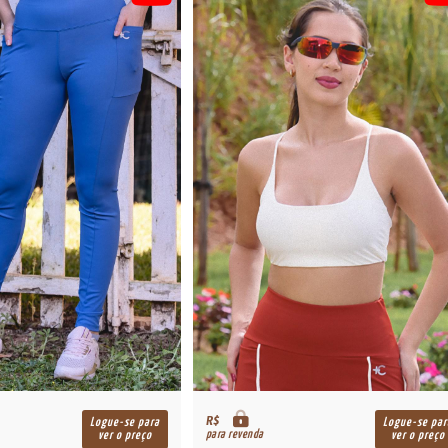
R$
Logue-se para
Logue-se par
para revenda
ver o preço
ver o preço