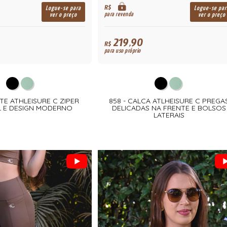
R$
Logue-se para
Logue-se par
para revenda
ver o preço
ver o preço
219,90
R$
para uso próprio
TE ATHLEISURE C ZIPER
858 - CALCA ATLHEISURE C PREGA
 E DESIGN MODERNO
DELICADAS NA FRENTE E BOLSOS
LATERAIS