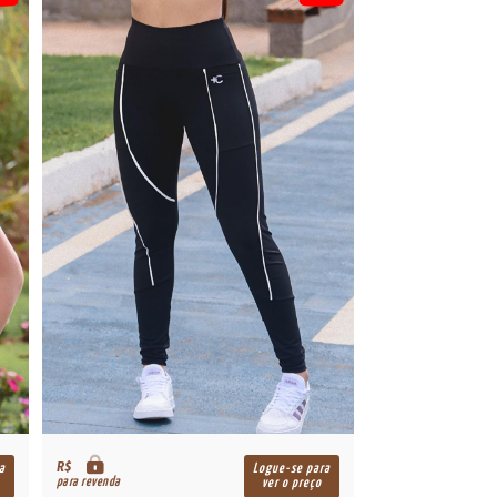
R$
a
Logue-se para
para revenda
ver o preço