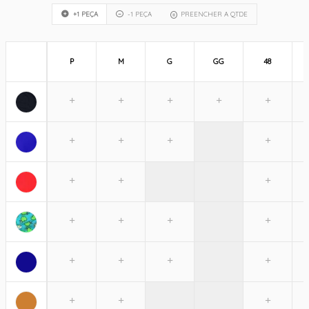
+1 PEÇA
-1 PEÇA
PREENCHER A QTDE
P
M
G
GG
48