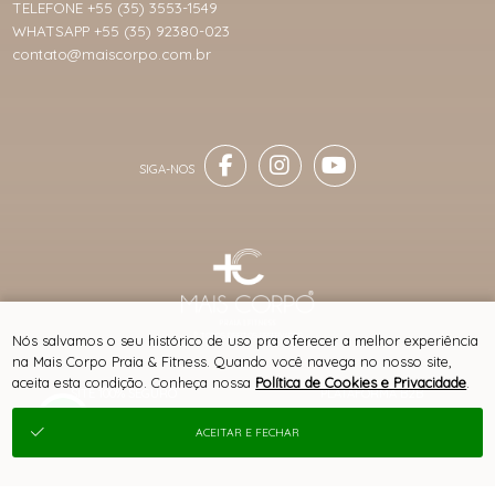
TELEFONE +55 (35) 3553-1549
WHATSAPP +55 (35) 92380-023
contato@maiscorpo.com.br
® TODOS DIREITOS RESERVADOS
Nós salvamos o seu histórico de uso pra oferecer a melhor experiência
na Mais Corpo Praia & Fitness. Quando você navega no nosso site,
aceita esta condição. Conheça nossa
Política de Cookies e Privacidade
.
SITE 100% SEGURO
PLATAFORMA B2B
ACEITAR E FECHAR